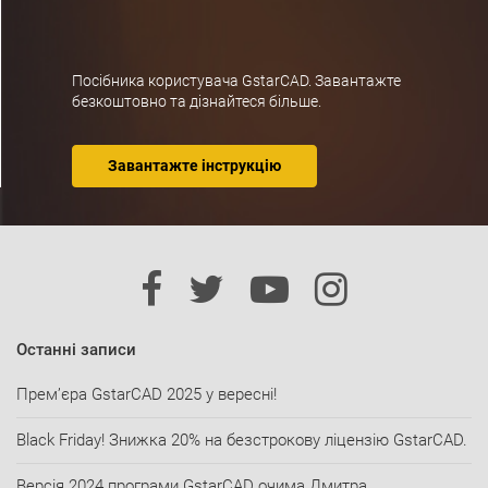
Посібника користувача GstarCAD. Завантажте
безкоштовно та дізнайтеся більше.
Завантажте інструкцію
Останні записи
Прем’єра GstarCAD 2025 у вересні!
Black Friday! Знижка 20% на безстрокову ліцензію GstarCAD.
Версія 2024 програми GstarCAD очима Дмитра