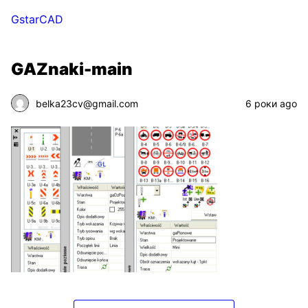
GstarCAD
GAZnaki-main
belka23cv@gmail.com
6 роки ago