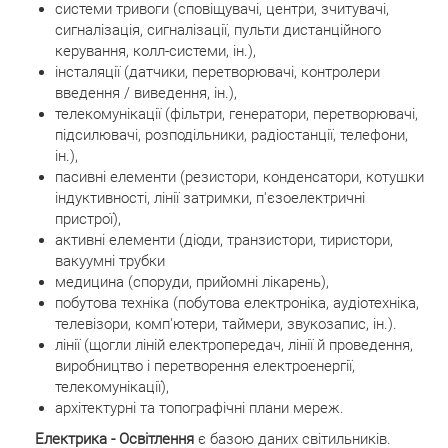
системи тривоги (сповіщувачі, центри, зчитувачі,
сигналізація, сигналізації, пульти дистанційного
керування, колл-системи, ін.),
інсталяції (датчики, перетворювачі, контролери
введення / виведення, ін.),
телекомунікації (фільтри, генератори, перетворювачі,
підсилювачі, розподільники, радіостанції, телефони,
ін.),
пасивні елементи (резистори, конденсатори, котушки
індуктивності, лінії затримки, п'єзоелектричні
пристрої),
активні елементи (діоди, транзистори, тиристори,
вакуумні трубки
медицина (споруди, прийомні лікарень),
побутова техніка (побутова електроніка, аудіотехніка,
телевізори, комп'ютери, таймери, звукозапис, ін.).
лінії (щогли ліній електропередач, лінії й проведення,
виробництво і перетворення електроенергії,
телекомунікації),
архітектурні та топографічні плани мереж.
Електрика - Освітлення
є базою даних світильників.