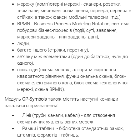
мережу (комп'ютерні мережі - сканери, розетки,
термінали; мережеві розміщення, сервера, сервера в
стійках, а також факси, мобільні телефони і т.д.),
BPMN - Business Process Modeling Notation, система
побудови бізнес-процесів (події, суті, завдання,
маркери завдань, типи завдань, дані),
люди,
багато іншого (стрілки, перетину),
зв'язку між елементами (один до багатьох, нуль до
одного),
приклади (схема мережі, алгоритм вирішення
квадратного рівняння, функціональна схема, блок-
схема електричного кола, блок-схема технологічної
мережі, схема BPMN).
Модуль
CP-Symbols
також містить наступні команди
загального призначення:
Лінії (труби, канали, кабелі) - для створення
схематичних уявлень різних мереж.
Рамки і таблиці - бібліотека стандартних рамок,
штампів, форматів і таблиць.