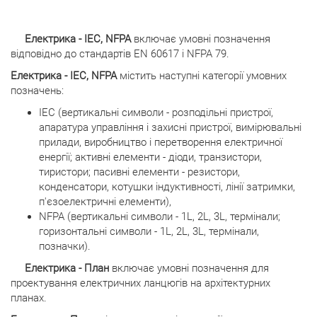
Електрика - IEC, NFPA
включає умовні позначення
відповідно до стандартів EN 60617 і NFPA 79.
Електрика - IEC, NFPA
містить наступні категорії умовних
позначень:
IEC (вертикальні символи - розподільні пристрої,
апаратура управління і захисні пристрої, вимірювальні
прилади, виробництво і перетворення електричної
енергії; активні елементи - діоди, транзистори,
тиристори; пасивні елементи - резистори,
конденсатори, котушки індуктивності, лінії затримки,
п'єзоелектричні елементи),
NFPA (вертикальні символи - 1L, 2L, 3L, термінали;
горизонтальні символи - 1L, 2L, 3L, термінали,
позначки).
Електрика - План
включає умовні позначення для
проектування електричних ланцюгів на архітектурних
планах.