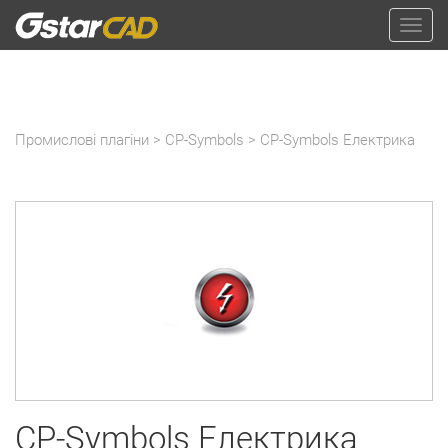
Промислові плагіни
>
CP-Symbols
> CP-Symbols Електрика
CP-Symbols Електрика