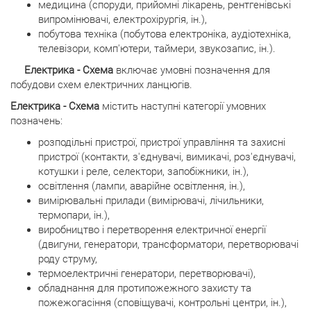
медицина (споруди, прийомні лікарень, рентгенівські
випромінювачі, електрохірургія, ін.),
побутова техніка (побутова електроніка, аудіотехніка,
телевізори, комп'ютери, таймери, звукозапис, ін.).
Електрика - Схема
включає умовні позначення для
побудови схем електричних ланцюгів.
Електрика - Схема
містить наступні категорії умовних
позначень:
розподільні пристрої, пристрої управління та захисні
пристрої (контакти, з'єднувачі, вимикачі, роз'єднувачі,
котушки і реле, селектори, запобіжники, ін.),
освітлення (лампи, аварійне освітлення, ін.),
вимірювальні прилади (вимірювачі, лічильники,
термопари, ін.),
виробництво і перетворення електричної енергії
(двигуни, генератори, трансформатори, перетворювачі
роду струму,
термоелектричні генератори, перетворювачі),
обладнання для протипожежного захисту та
пожежогасіння (сповіщувачі, контрольні центри, ін.),