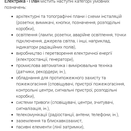
Електрика - План
містить наступні категорії умовних
позначень:
архітектурні та топографічні плани і схеми інсталяцій
(розетки, вимикачі, кнопки, позначення, розподільні
коробки),
освітлення (лампи, розетки, аварійне освітлення, точки
підключення, джерела світла, і інші, наприклад,
індикатори радіаційних полів),
виробництво і перетворення електричної енергії
(електростанції, генератори),
промислова автоматика і вимірювальна техніка
(датчики, рекордери, ін.),
обладнання для протипожежного захисту та
пожежогасіння (сповіщувачі, пристрої пожежогасіння,
контрольні центри, сигнальні пристрої, розподільні
коробки),
системи тривоги (сповіщувачі, центри, зчитувачі,
сигналізація, ін.),
телекомунікації (радіостанції, антени, телефони, ін.),
заземлення та блискавкозахист,
пасивні елементи (лінії затримки),