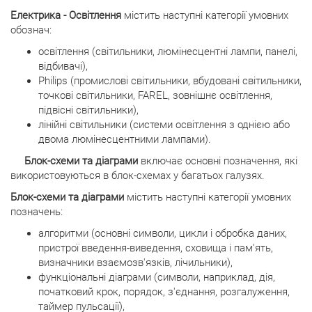
Електрика - Освітлення
містить наступні категорії умовних
обознач:
освітлення (світильники, люмінесцентні лампи, панелі,
відбивачі),
Philips (промислові світильники, вбудовані світильники,
точкові світильники, FAREL, зовнішнє освітлення,
підвісні світильники),
лінійні світильники (системи освітлення з однією або
двома люмінесцентними лампами).
Блок-схеми та діаграми
включає основні позначення, які
використовуються в блок-схемах у багатьох галузях.
Блок-схеми та діаграми
містить наступні категорії умовних
позначень:
алгоритми (основні символи, цикли і обробка даних,
пристрої введення-виведення, сховища і пам'ять,
визначники взаємозв'язків, лічильники),
функціональні діаграми (символи, наприклад, дія,
початковий крок, порядок, з'єднання, розгалуження,
таймер пульсації),