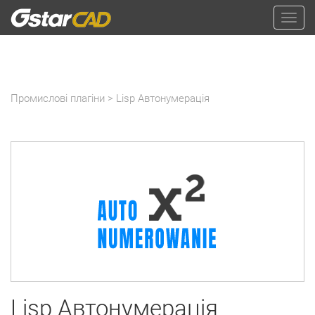
Промислові плагіни
> Lisp Автонумерація
Lisp Автонумерація