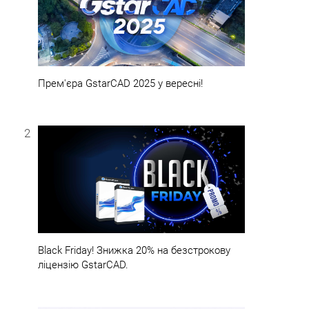
Прем'єра GstarCAD 2025 у вересні!
2
Black Friday! Знижка 20% на безстрокову
ліцензію GstarCAD.